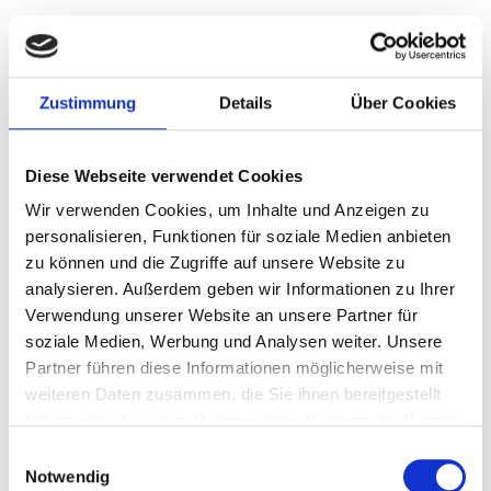
5. Zahnverschiebungen
Mit der Zeit können sich Zähne aufgrund von Druck (z.B.
Zustimmung
Details
Über Cookies
durch Zahnfehlstellungen oder Zähneknirschen)
verschieben, was zu einem Diastema führen kann.
Diese Webseite verwendet Cookies
6. Zahnverlust durch Verletzungen oder
Wir verwenden Cookies, um Inhalte und Anzeigen zu
Erkrankungen
personalisieren, Funktionen für soziale Medien anbieten
zu können und die Zugriffe auf unsere Website zu
Verletzungen, die zu Zahnverlust führen, oder
analysieren. Außerdem geben wir Informationen zu Ihrer
zahnmedizinische Erkrankungen (wie Parodontitis)
Verwendung unserer Website an unsere Partner für
können ebenfalls Lücken zwischen den Zähnen
soziale Medien, Werbung und Analysen weiter. Unsere
hervorbringen.
Partner führen diese Informationen möglicherweise mit
Diese Ursachen können einzeln oder in Kombination
weiteren Daten zusammen, die Sie ihnen bereitgestellt
auftreten und variieren je nach Person. Bei Bedenken
haben oder die sie im Rahmen Ihrer Nutzung der Dienste
oder Fragen zu einem Diastema ist es ratsam, einen
gesammelt haben.
Einwilligungsauswahl
Zahnarzt oder Kieferorthopäden zu konsultieren.
Notwendig