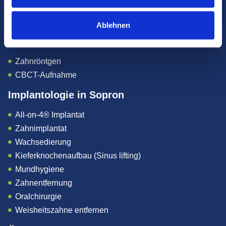
Garantie
COVID-19 informationen
Ablehnen
Diagnostik in Sopron
Zahnröntgen
CBCT-Aufnahme
Implantologie in Sopron
All-on-4® Implantat
Zahnimplantat
Wachsedierung
Kieferknochenaufbau (Sinus lifting)
Mundhygiene
Zahnentfernung
Oralchirurgie
Weisheitszahne entfernen