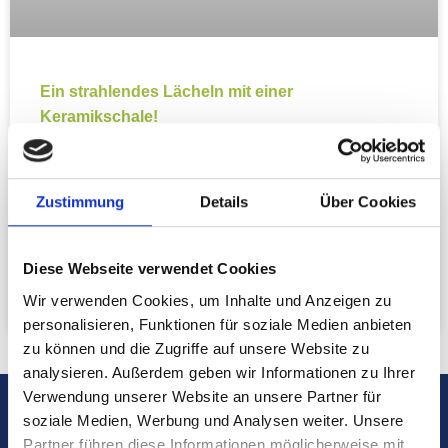
Ein strahlendes Lächeln mit einer
Keramikschale!
Keramikschale sind eine zunehmend beliebte Lösung für
ästhetische Zahnprobleme. Diese Veneers sind dünne
Zustimmung
Details
Über Cookies
Porzellanscheiben, die auf die Vorderseite der Zähne
geklebt werden und Korrekturen und Verbesserungen in
Farbe, Form und Ausrichtung ermöglichen.
Diese Webseite verwendet Cookies
Wir verwenden Cookies, um Inhalte und Anzeigen zu
2023.04.03.
personalisieren, Funktionen für soziale Medien anbieten
zu können und die Zugriffe auf unsere Website zu
analysieren. Außerdem geben wir Informationen zu Ihrer
Verwendung unserer Website an unsere Partner für
soziale Medien, Werbung und Analysen weiter. Unsere
Partner führen diese Informationen möglicherweise mit