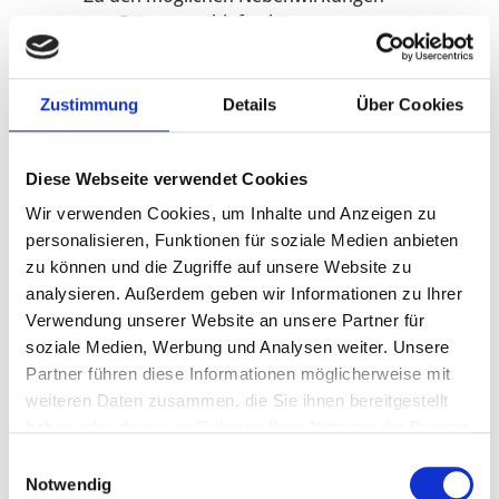
von Dämmerschlaf gehören
Übelkeit, Schwindel, Kopfschmerzen
und Benommenheit. Es ist wichtig,
diese mit Ihrem Arzt zu besprechen,
Zustimmung
Details
Über Cookies
bevor Sie sich für einen
Dämmerschlaf entscheiden.
Diese Webseite verwendet Cookies
Wir verwenden Cookies, um Inhalte und Anzeigen zu
7. Wie fühlt es sich an, im Dämmerschlaf zu
personalisieren, Funktionen für soziale Medien anbieten
sein?
zu können und die Zugriffe auf unsere Website zu
analysieren. Außerdem geben wir Informationen zu Ihrer
Verwendung unserer Website an unsere Partner für
Im Dämmerschlaf fühlen sich die
soziale Medien, Werbung und Analysen weiter. Unsere
meisten Menschen entspannt,
Partner führen diese Informationen möglicherweise mit
schläfrig und desorientiert. Sie
weiteren Daten zusammen, die Sie ihnen bereitgestellt
können Bewegungen spüren und
haben oder die sie im Rahmen Ihrer Nutzung der Dienste
auf Anweisungen reagieren, aber
gesammelt haben.
Einwilligungsauswahl
haben nur eine vage Erinnerung an
Notwendig
das Geschehene.