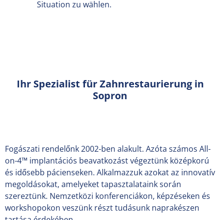
Situation zu wählen.
Ihr Spezialist für Zahnrestaurierung in
Sopron
Fogászati rendelőnk 2002-ben alakult. Azóta számos All-
on-4™ implantációs beavatkozást végeztünk középkorú
és idősebb pácienseken. Alkalmazzuk azokat az innovatív
megoldásokat, amelyeket tapasztalataink során
szereztünk. Nemzetközi konferenciákon, képzéseken és
workshopokon veszünk részt tudásunk naprakészen
tartása érdekében.