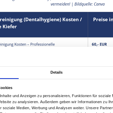
vermeiden! | Bildquelle: Canva
reinigung (Dentalhygiene) Kosten
/
Preise in
e Kiefer
inigung Kosten – Professionelle
60,- EUR
inigung Kosten – Professionelle mit Air-FloW
80,- EUR
inigung Kosten – Professionelle (ärztliche)
100,- EUR
Details
Cookies
etzliche Krankenversicherung übernimmt diese
Kosten in
ividuelle Gesundheitsleistung (IGeL) gilt.
nhalte und Anzeigen zu personalisieren, Funktionen für soziale
Website zu analysieren. Außerdem geben wir Informationen zu I
private Krankenversicherungen können die Kosten ganz oder
r soziale Medien, Werbung und Analysen weiter. Unsere Partner
g von
den individuellen Versicherungsbedingungen.