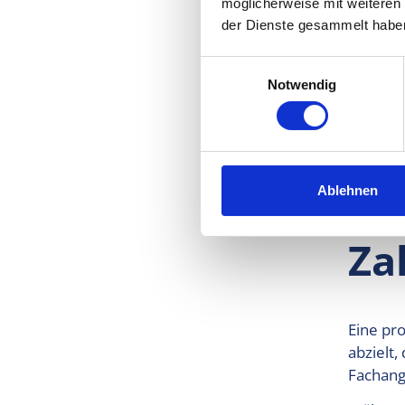
möglicherweise mit weiteren
der Dienste gesammelt habe
Es ist r
möglich
Einwilligungsauswahl
Notwendig
Ablehnen
Wa
Za
Eine pr
abzielt
Fachang