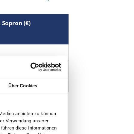
 Sopron (€)
Über Cookies
 der Regel nicht, da die PZR
 Medien anbieten zu können
hrer Verwendung unserer
 teilweise erstatten,
 führen diese Informationen