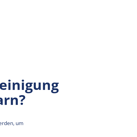
reinigung
arn?
werden, um