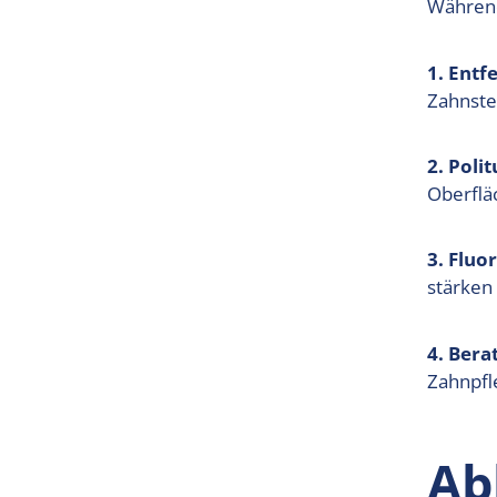
Während
1. Entf
Zahnste
2. Poli
Oberflä
3. Fluo
stärken
4. Ber
Zahnpfl
Ab