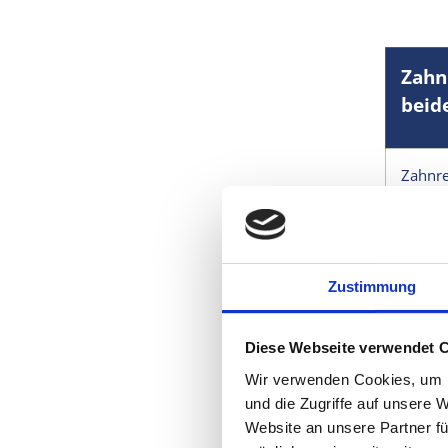
Zahn
beid
Zahnre
Zahnre
Zahnre
Zustimmung
Diese Webseite verwendet 
Die ges
als ind
Wir verwenden Cookies, um I
und die Zugriffe auf unsere 
Einige 
Website an unsere Partner fü
abhängi