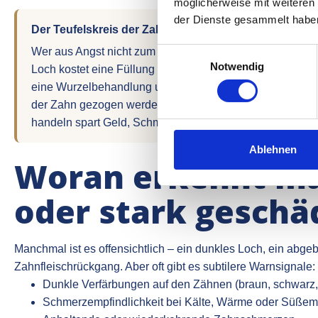
möglicherweise mit weiteren
der Dienste gesammelt habe
Der Teufelskreis der Zahnarztangst
Wer aus Angst nicht zum Zahnarzt geht, lässt kleine Pro
Einwilligungsauswahl
Notwendig
Loch kostet eine Füllung – 50 bis 100 Euro. Wartet man b
eine Wurzelbehandlung und eine Krone – 500 bis 1.000 
der Zahn gezogen werden – und ein Implantat kostet ein 
handeln spart Geld, Schmerzen und Zeit.
Ablehnen
Woran erkennt ma
oder stark geschä
Manchmal ist es offensichtlich – ein dunkles Loch, ein abge
Zahnfleischrückgang. Aber oft gibt es subtilere Warnsignale:
Dunkle Verfärbungen auf den Zähnen (braun, schwarz,
Schmerzempfindlichkeit bei Kälte, Wärme oder Süßem