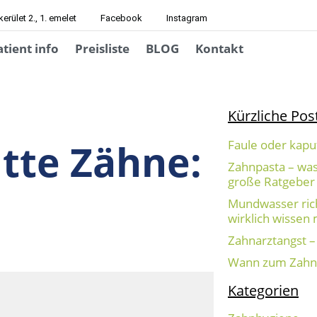
erület 2., 1. emelet
Facebook
Instagram
atient info
Preisliste
BLOG
Kontakt
Kürzliche Pos
tte Zähne:
Faule oder kapu
Zahnpasta – was
große Ratgeber
Mundwasser ric
wirklich wissen
Zahnarztangst – 
Wann zum Zahn
Kategorien