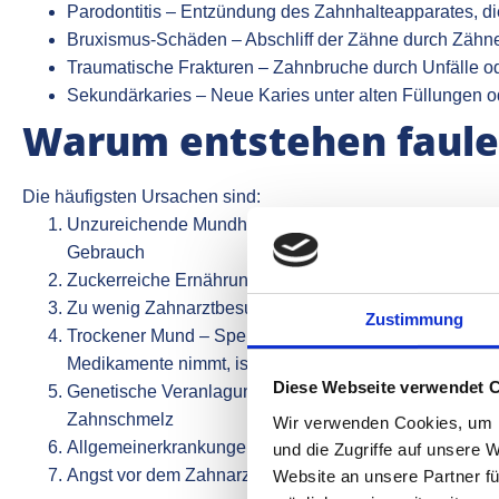
Parodontitis – Entzündung des Zahnhalteapparates, di
Bruxismus-Schäden – Abschliff der Zähne durch Zähn
Traumatische Frakturen – Zahnbruche durch Unfälle o
Sekundärkaries – Neue Karies unter alten Füllungen 
Warum entstehen faule
Die häufigsten Ursachen sind:
Unzureichende Mundhygiene – Zu seltenes oder falsc
Gebrauch
Zuckerreiche Ernährung – Zucker ist das Hauptfutter f
Zu wenig Zahnarztbesuche – Karies wird erst erkannt, w
Zustimmung
Trockener Mund – Speichel neutralisiert Säuren; wer z
Medikamente nimmt, ist anfälliger
Diese Webseite verwendet 
Genetische Veranlagung – Manche Menschen haben v
Zahnschmelz
Wir verwenden Cookies, um I
Allgemeinerkrankungen – Diabetes, Osteoporose oder 
und die Zugriffe auf unsere 
Angst vor dem Zahnarzt – Der häufigste Grund, waru
Website an unsere Partner fü