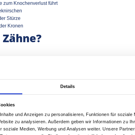
e zum Knochenverlust führt
eknirschen
der Stürze
oder Kronen
 Zähne?
hes Zähneputzen, kein Zahnseide
ür Karies auslösende Bakterien
enn sie schon fortgeschritten ist
Details
u wenig trinkt oder bestimmte
Cookies
on Natur aus dünneren oder weichen
nhalte und Anzeigen zu personalisieren, Funktionen für soziale
Reflux erhöhen das Kariesrisiko
Website zu analysieren. Außerdem geben wir Informationen zu I
m einfache Probleme zu großen werden
r soziale Medien, Werbung und Analysen weiter. Unsere Partner