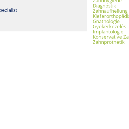
Zahnhygiene
Diagnostik
ezialist
Zahnaufhellung
Kieferorthopäd
Gnathologie
Gyökérkezelés
Implantologie
Konservative Z
Zahnprothetik