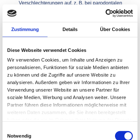
Verschlechterungen auf, z. B. bei parodontalen
Abszessen oder akuter Entzündungsaktivität.
Wann Zahnfleischschmerzen eher für
Zustimmung
Details
Über Cookies
Parodontitis sprechen:
Lokale, starke Schmerzen mit Eiteraustritt oder
Diese Webseite verwendet Cookies
Schwellung (parodontaler Abszess).
Wir verwenden Cookies, um Inhalte und Anzeigen zu
Zahnlockerung, tiefe Zahnfleischtaschen, deutliche
personalisieren, Funktionen für soziale Medien anbieten
Taschenbildung beim Zahnarzt.
zu können und die Zugriffe auf unsere Website zu
Fortschreitender Zahnfleischrückgang in
analysieren. Außerdem geben wir Informationen zu Ihrer
Kombination mit Zahnbeweglichkeit.
Verwendung unserer Website an unsere Partner für
Wann Schmerzen eher nicht für
soziale Medien, Werbung und Analysen weiter. Unsere
Parodontitis sprechen:
Partner führen diese Informationen möglicherweise mit
weiteren Daten zusammen, die Sie ihnen bereitgestellt
Wenn Schmerzen vor allem kurz, sehr heftig und
haben oder die sie im Rahmen Ihrer Nutzung der Dienste
auf einen einzelnen Zahn bezogen sind (mehr
gesammelt haben.
Einwilligungsauswahl
typisch für apikale Zahnwurzelentzündung).
Notwendig