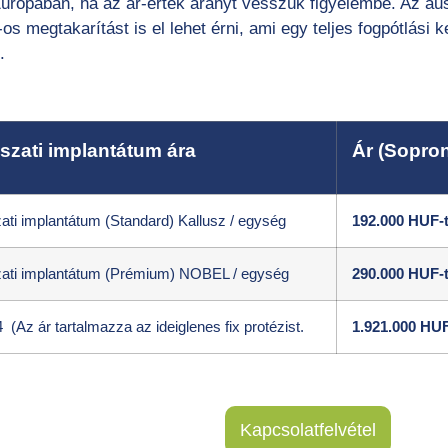
rópában, ha az ár-érték arányt vesszük figyelembe. Az aus
s megtakarítást is el lehet érni, ami egy teljes fogpótlási k
.
szati implantátum ára
Ár (Sopro
ati implantátum (Standard) Kallusz / egység
192.000 HUF-t
ati implantátum (Prémium) NOBEL / egység
290.000 HUF-t
4 (Az ár tartalmazza az ideiglenes fix protézist.
1.921.000 HUF
Kapcsolatfelvétel