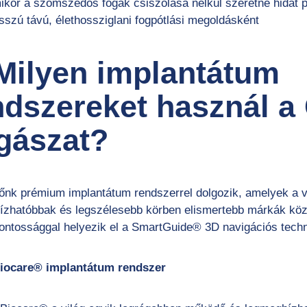
ikor a szomszédos fogak csiszolása nélkül szeretne hidat p
sszú távú, élethossziglani fogpótlási megoldásként
 Milyen implantátum
ndszereket használ a
gászat?
őnk prémium implantátum rendszerrel dolgozik, amelyek a vi
ízhatóbbak és legszélesebb körben elismertebb márkák köz
ontossággal helyezik el a SmartGuide® 3D navigációs techn
iocare® implantátum rendszer