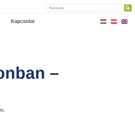
Kapcsolat
onban –
en.