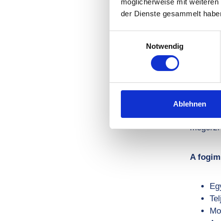
möglicherweise mit weiteren
4.
der Dienste gesammelt habe
és 
Einwilligungsauswahl
Notwendig
A fogász
ültetnek
rögzíten
Ablehnen
egyenlet
megőrzi
A fogim
Eg
Tel
Mob