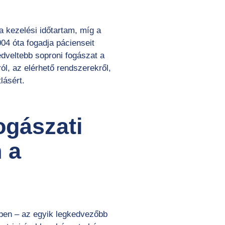
a kezelési időtartam, míg a
04 óta fogadja pácienseit
edveltebb soproni fogászat a
l, az elérhető rendszerekről,
lásért.
ogászati
 a
ben – az egyik legkedvezőbb