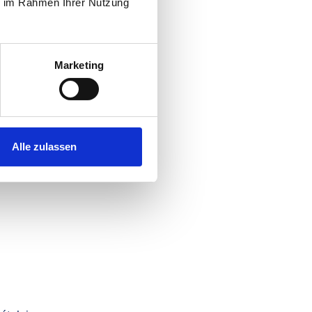
ie im Rahmen Ihrer Nutzung
lantátum,
Marketing
gíny alá, az állcsontba
ronát,
hidat
vagy protézist
ti fog gyökeréhez:
Alle zulassen
csontveszteséget, így az arc