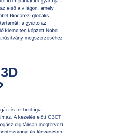
tóbb implantátum gyártója –
 az első a világon, amely
obel Biocare® globális
tartamát: a gyártó az
elő kiemelten képzett Nobel
 tanúsítvány megszerzéséhez
 3D
?
gációs technológia
kalmaz. A kezelés előtt CBCT
ogász digitálisan megtervezi
 pontossággal és lényegesen