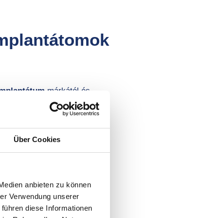
 implantátomok
 implantátum
márkától és
ont állapota – ha
felhasznált navigációs
ntátumra helyeznek, valamint
ll-on-4™) van-e szó.
Über Cookies
 Medien anbieten zu können
hrer Verwendung unserer
 führen diese Informationen