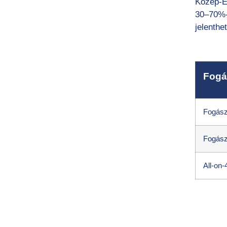
Közép-Eu
30–70%-o
jelenthet
Fogá
Fogász
Fogász
All-on-