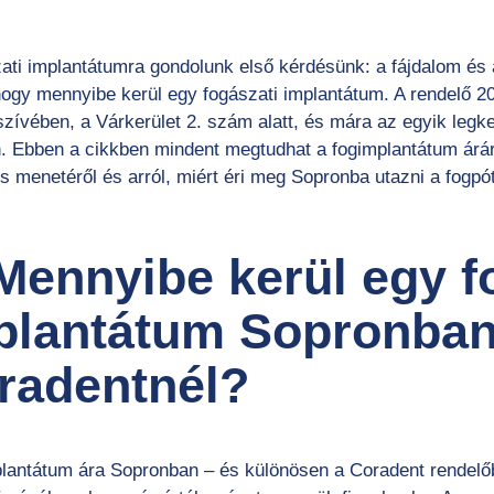
ati implantátumra gondolunk első kérdésünk: a fájdalom és 
ogy mennyibe kerül egy fogászati implantátum. A rendelő 20
zívében, a Várkerület 2. szám alatt, és mára az egyik legk
. Ebben a cikkben mindent megtudhat a fogimplantátum áráró
s menetéről és arról, miért éri meg Sopronba utazni a fogpót
 Mennyibe kerül egy f
plantátum Sopronban
radentnél?
plantátum ára Sopronban – és különösen a Coradent rendelő