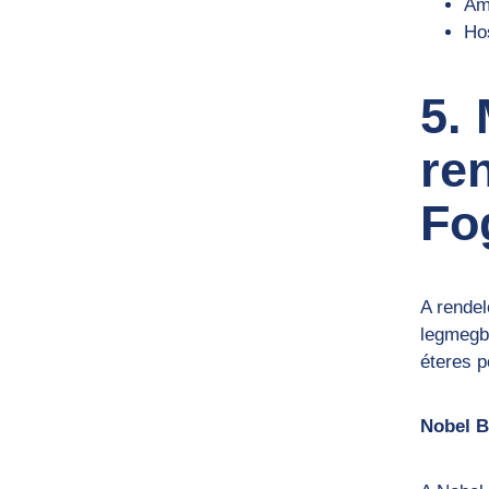
Am
Ho
5.
re
Fo
A rendel
legmegb
éteres p
Nobel B