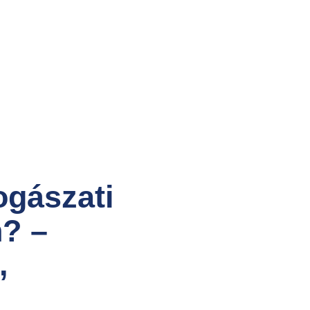
ogászati
? –
,