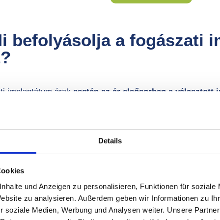
Mi befolyásolja a fogászati
t?
ti implantátum árak
esetén az ár elsősorban a választott
től függ (pl. Nobel Biocare®), továbbá meghatározó az állcs
lásra van szükség, az jelentősen emeli a végösszeget –, a 
ógia (pl. SmartGuide® 3D), a
koronatípus
, amelyet az impla
 egyszeri fogpótlásról vagy teljes szájrehabilitációról (pl. A
Details
Cookies
Kapcsolatfelvétel
nhalte und Anzeigen zu personalisieren, Funktionen für soziale
Website zu analysieren. Außerdem geben wir Informationen zu I
r soziale Medien, Werbung und Analysen weiter. Unsere Partner