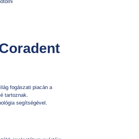
ótolni
 Coradent
lág fogászati piacán a
é tartoznak.
ológia segítségével.