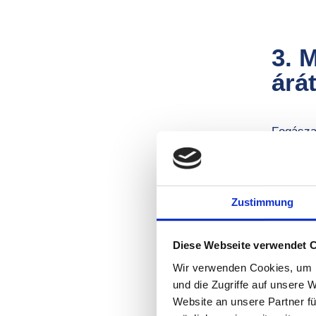
3. 
árá
Fogásza
rendszer
csontpót
technol
az, hogy
Zustimmung
Diese Webseite verwendet 
Wir verwenden Cookies, um I
und die Zugriffe auf unsere 
Website an unsere Partner fü