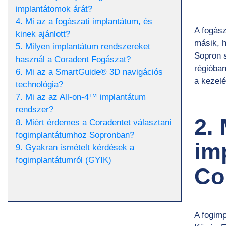
implantátomok árát?
4. Mi az a fogászati implantátum, és
A fogász
kinek ajánlott?
másik, h
5. Milyen implantátum rendszereket
Sopron s
használ a Coradent Fogászat?
régióban
6. Mi az a SmartGuide® 3D navigációs
a kezelé
technológia?
7. Mi az az All-on-4™ implantátum
rendszer?
2.
8. Miért érdemes a Coradentet választani
fogimplantátumhoz Sopronban?
im
9. Gyakran ismételt kérdések a
fogimplantátumról (GYIK)
Co
A fogim