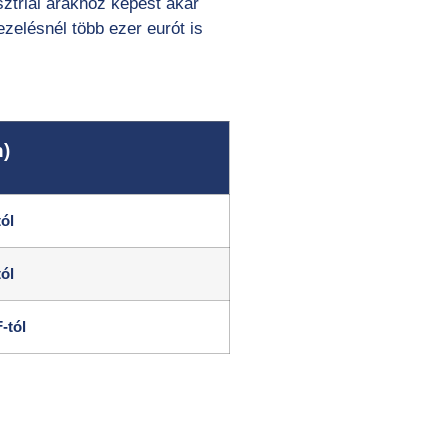
ztriai árakhoz képest akár
ezelésnél több ezer eurót is
n)
ól
ól
-tól