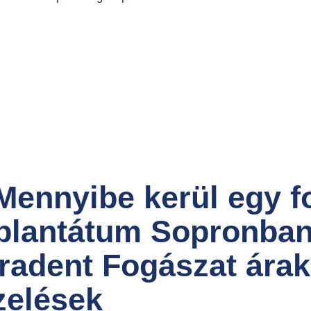
 Mennyibe kerül egy f
plantátum Sopronban
radent Fogászat árak
zelések