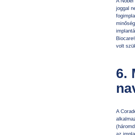
A Nobel
joggal n
fogimpla
minőségb
implantá
Biocare
volt szü
6.
na
A Corad
alkalmaz
(háromdi
az impla