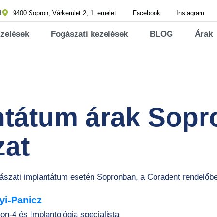
4
9400 Sopron, Várkerület 2, 1. emelet
Facebook
Instagram
ezelések
Fogászati kezelések
BLOG
Árak
ntátum árak Sopr
zat
gászati implantátum esetén Sopronban, a Coradent rendelőb
yi-Panicz
on-4 és Implantológia specialista