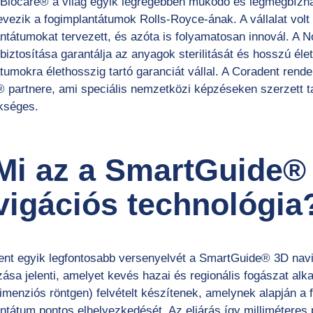
 Biocare® a világ egyik legrégebben működő és legmegbízha
evezik a fogimplantátumok Rolls-Royce-ának. A vállalat volt
ntátumokat tervezett, és azóta is folyamatosan innovál. A N
iztosítása garantálja az anyagok sterilitását és hosszú élet
tumokra élethosszig tartó garanciát vállal. A Coradent rend
® partnere, ami speciális nemzetközi képzéseken szerzett
kséges.
 Mi az a SmartGuide®
vigációs technológia
ent egyik legfontosabb versenyelvét a SmartGuide® 3D navi
ása jelenti, amelyet kevés hazai és regionális fogászat al
menziós röntgen) felvételt készítenek, amelynek alapján a f
ntátum pontos elhelyezkedését. Az eljárás így milliméteres