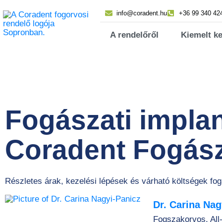
info@coradent.hu
+36 99 340 42
A rendelőről
Kiemelt k
Fogászati impla
Coradent Fogás
Részletes árak, kezelési lépések és várható költségek fo
Dr. Carina Nag
Fogszakorvos, All-