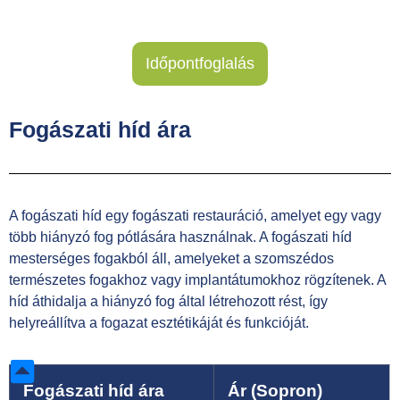
Időpontfoglalás
Fogászati ​​híd ára
A fogászati ​​híd egy fogászati ​​restauráció, amelyet egy vagy
több hiányzó fog pótlására használnak. A fogászati ​​híd
mesterséges fogakból áll, amelyeket a szomszédos
természetes fogakhoz vagy implantátumokhoz rögzítenek. A
híd áthidalja a hiányzó fog által létrehozott rést, így
helyreállítva a fogazat esztétikáját és funkcióját.
Fogászati híd ára
Ár (Sopron)