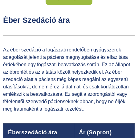
Éber Szedáció ára
Az éber szedáció a fogászati ​​rendelőben gyógyszerek
adagolását jelenti a páciens megnyugtatása és ellazítása
érdekében egy fogászati ​​beavatkozás során. Ez az állapot
az ébrenlét és az altatás között helyezkedik el. Az éber
szedáció alatt a páciens még képes reagálni az egyszerű
utasításokra, de nem érez fájdalmat, és csak korlátozottan
emlékszik a beavatkozásra. Ez segít a szorongástól vagy
félelemtől szenvedő pácienseknek abban, hogy ne éljék
meg traumaként a fogászati ​​kezelést.
Éberszedáció ára
Ár (Sopron)