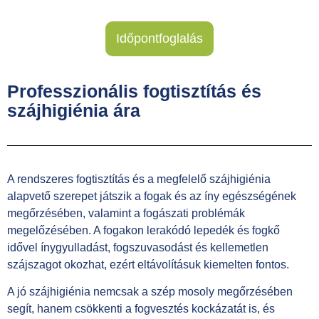
Időpontfoglalás
Professzionális fogtisztítás és
szájhigiénia ára
A rendszeres fogtisztítás és a megfelelő szájhigiénia
alapvető szerepet játszik a fogak és az íny egészségének
megőrzésében, valamint a fogászati problémák
megelőzésében. A fogakon lerakódó lepedék és fogkő
idővel ínygyulladást, fogszuvasodást és kellemetlen
szájszagot okozhat, ezért eltávolításuk kiemelten fontos.
A jó szájhigiénia nemcsak a szép mosoly megőrzésében
segít, hanem csökkenti a fogvesztés kockázatát is, és