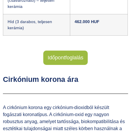
(csavarozható) – teljesen
kerámia
Híd (3 darabos, teljesen
462.000 HUF
kerámia)
Időpontfoglalás
Cirkónium korona ára
A cirkónium korona egy cirkónium-dioxidból készült
fogászati ​​koronatípus. A cirkónium-oxid egy nagyon
robusztus anyag, amelyet tartóssága, biokompatibilitása és
esztétikai tulajdonságai miatt széles körben használnak a