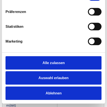
Präferenzen
Szájsebészeti ára
Ár (Sopron)
Statistiken
Konzultáció ára
Ingyenes
Marketing
Röntgen (kontroll)
Ingyenes
Alle zulassen
Költségbecslés
Ingyenes
Foghúzás ára
19.000 HUF-tól
Auswahl erlauben
Foghúzás ára (sebészeti)
58.000 HUF-tól
Ablehnen
Foghúzás ára (bölcsességfog
58.000 HUF-tól
műtét)