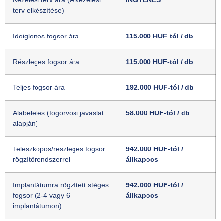
terv elkészítése)
Ideiglenes fogsor ára
115.000 HUF-tól / db
Részleges fogsor ára
115.000 HUF-tól / db
Teljes fogsor ára
192.000 HUF-tól / db
Alábélelés (fogorvosi javaslat
58.000 HUF-tól / db
alapján)
Teleszkópos/részleges fogsor
942.000 HUF-tól /
rögzítőrendszerrel
állkapocs
Implantátumra rögzített stéges
942.000 HUF-tól /
fogsor (2-4 vagy 6
állkapocs
implantátumon)