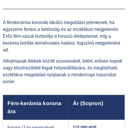
A fémkerámia koronák ideális megoldást jelentenek, ha
egyszerre fontos a tartósság és az esztétikus megjelenés.
Erős fém vázuk biztosítja a hosszú élettartamot, míg a
kerámia borítás természetes hatású, fogszínű megjelenést
ad.
Alkalmasak többek között szuvasodott, letört, erősen kopott
vagy elszíneződött fogak helyreállítására, és megbízható,
esztétikus megoldást nyújtanak a mindennapi használat
során.
Fém-kerámia korona
Ár (Sopron)
ára
Korona (3 év garanciával)
115.000 HUF