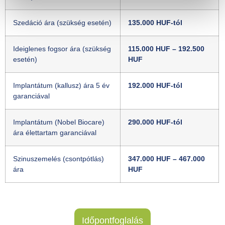
Szedáció ára (szükség esetén)
135.000 HUF-tól
Ideiglenes fogsor ára (szükség
115.000 HUF – 192.500
esetén)
HUF
Implantátum (kallusz) ára 5 év
192.000 HUF-tól
garanciával
Implantátum (Nobel Biocare)
290.000 HUF-tól
ára élettartam garanciával
Szinuszemelés (csontpótlás)
347.000 HUF – 467.000
ára
HUF
Időpontfoglalás