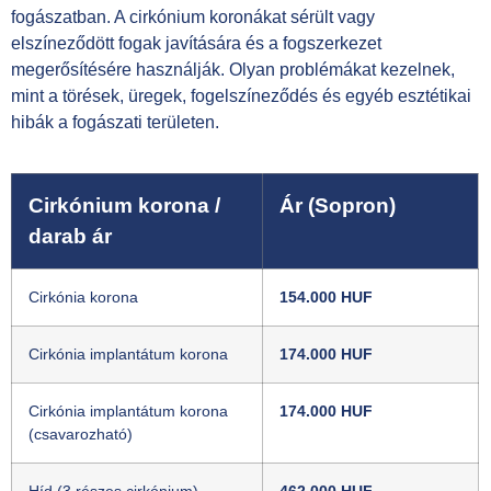
fogászatban. A cirkónium koronákat sérült vagy
elszíneződött fogak javítására és a fogszerkezet
megerősítésére használják. Olyan problémákat kezelnek,
mint a törések, üregek, fogelszíneződés és egyéb esztétikai
hibák a fogászati ​​területen.
Cirkónium korona /
Ár (Sopron)
darab ár
Cirkónia korona
154.000 HUF
Cirkónia implantátum korona
174.000 HUF
Cirkónia implantátum korona
174.000 HUF
(csavarozható)
Híd (3 részes cirkónium)
462.000 HUF