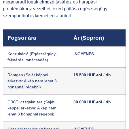
megmaradt fogak elmozdításához és harapási
problémákhoz vezethet, ezért pótlása egészségügyi
szempontból is kiemelten ajánlott.
Fogsor ára
Ár (Sopron)
Konzultáció (Egészségügyi
INGYENES
felmérés, tanácsadás)
Röntgen (Saját képpel
15.500 HUF-tól / db
érkezve: A kép nem lehet 3
hónapnál régebbi)
CBCT vizsgálat ára (Saját
30.000 HUF-tól / db
képpel érkezve: A kép nem
lehet 3 hónapnál régebbi)
Kezelési terv ára (A kezelési
INGYENES