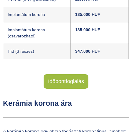
Implantátum korona
135.000 HUF
Implantátum korona
135.000 HUF
(csavarozható)
Híd (3 részes)
347.000 HUF
Időpontfoglalás
Kerámia korona ára
A kerámia korona egy olyan fogászati ​​koronatípus, amelyet