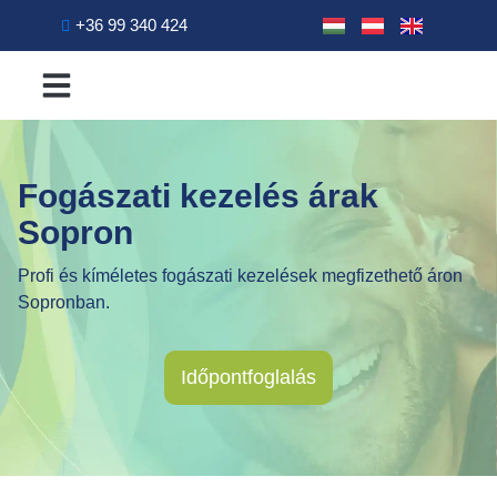
+36 99 340 424
A rendelőről
Kiemelt kezelések
Fogászati kezelések
Fogászati kezelés árak
Sopron
Profi és kíméletes fogászati kezelések megfizethető áron
Sopronban.
Időpontfoglalás