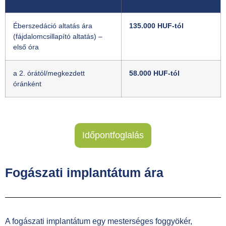
Éberszedáció altatás ára
135.000 HUF-tól
(fájdalomcsillapító altatás) –
első óra
a 2. órától/megkezdett
58.000 HUF-tól
óránként
Időpontfoglalás
Fogászati ​​implantátum ára
A fogászati implantátum egy mesterséges foggyökér,