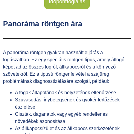
Időpontfoglalás
Panoráma röntgen ára
A panoráma röntgen gyakran használt eljárás a
fogászatban. Ez egy speciális röntgen típus, amely átfogó
képet ad az összes fogról, állkapocsról és a környező
szövetekről. Ez a típusú röntgenfelvétel a szájüreg
problémáinak diagnosztizálására szolgál, például:
A fogak állapotának és helyzetének ellenőrzése
Szuvasodás, ínybetegségek és gyökér fertőzések
észlelése
Ciszták, daganatok vagy egyéb rendellenes
növedékek azonosítása
Az állkapocsízület és az állkapocs szerkezetének