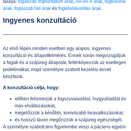
találja:
fogászati implantátum árak
,
All-on-4 árak
,
fogkorona
árak
,
fogászati híd árak
és
fogkőeltávolítás árak
.
Ingyenes konzultáció
Az első lépés minden esetben egy alapos, ingyenes
konzultáció és állapotfelmérés. Ennek során megvizsgáljuk
a fogak és a szájüreg állapotát, feltérképezzük az esetleges
problémákat, majd személyre szabott kezelési tervet
készítünk.
A konzultáció célja, hogy:
időben felismerjük a fogszuvasodást, ínygyulladást és
más elváltozásokat,
megelőzzük a későbbi, komolyabb beavatkozásokat,
és hosszú távon megőrizzük a szájüreg egészségét.
A személyre szabott terv figyelembe veszi a páciens egyéni