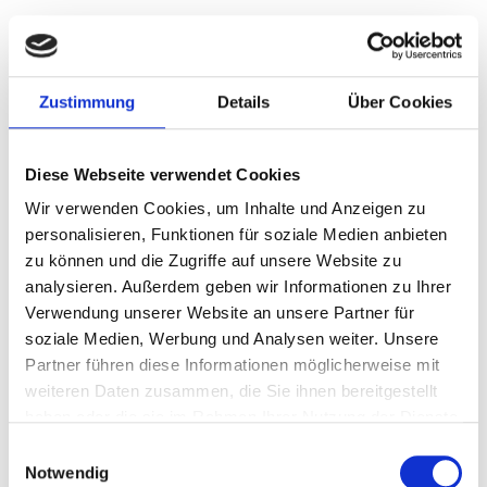
Szájsebészet ára
Zustimmung
Details
Über Cookies
A szájsebészet a száj és az állkapocs területén végzett
Diese Webseite verwendet Cookies
sebészeti beavatkozásokkal foglalkozik. A szájsebészetben
Wir verwenden Cookies, um Inhalte und Anzeigen zu
gyakori eljárások közé tartozik a foghúzás vagy az
personalisieren, Funktionen für soziale Medien anbieten
implantátum behelyezése és az állkapocs-korrekció.
zu können und die Zugriffe auf unsere Website zu
A szájsebészet segít a száj és az állkapocs területén
analysieren. Außerdem geben wir Informationen zu Ihrer
előforduló különféle betegségek és problémák kezelésében,
Verwendung unserer Website an unsere Partner für
mint például a bölcsességfog eltávolítása, a fogászati ​​
soziale Medien, Werbung und Analysen weiter. Unsere
implantátumok behelyezése fogvesztés esetén, az
Partner führen diese Informationen möglicherweise mit
állkapocsban lévő ciszták vagy daganatok eltávolítása, az
weiteren Daten zusammen, die Sie ihnen bereitgestellt
állkapocs-rendellenességek kezelése, valamint a
haben oder die sie im Rahmen Ihrer Nutzung der Dienste
fogpótlások előkészítésére szolgáló sebészeti
gesammelt haben.
Einwilligungsauswahl
beavatkozások.
Notwendig