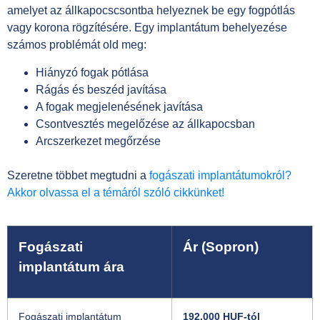
amelyet az állkapocscsontba helyeznek be egy fogpótlás
vagy korona rögzítésére. Egy implantátum behelyezése
számos problémát old meg:
Hiányzó fogak pótlása
Rágás és beszéd javítása
A fogak megjelenésének javítása
Csontvesztés megelőzése az állkapocsban
Arcszerkezet megőrzése
Szeretne többet megtudni a
fogászati implantátumokról?
Akkor olvassa el a témáról szóló cikkünket!
Fogászati
Ár (Sopron)
implantátum ára
Fogászati implantátum
192.000 HUF-tól