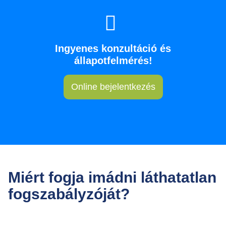
Ingyenes konzultáció és
állapotfelmérés!
Online bejelentkezés
Miért fogja imádni láthatatlan
fogszabályzóját?