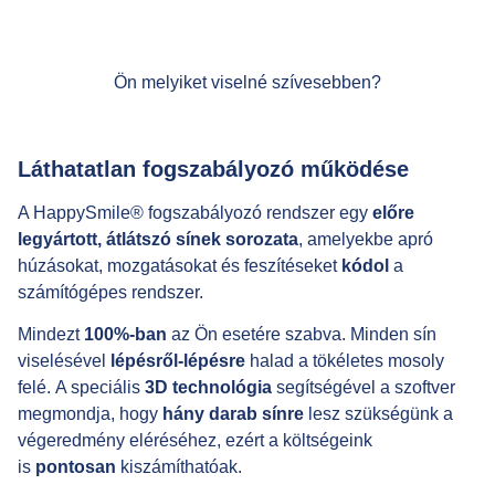
Ön melyiket viselné szívesebben?
Láthatatlan fogszabályozó működése
A HappySmile® fogszabályozó rendszer egy
előre
legyártott, átlátszó sínek sorozata
, amelyekbe apró
húzásokat, mozgatásokat és feszítéseket
kódol
a
számítógépes rendszer.
Mindezt
100%-ban
az Ön esetére szabva. Minden sín
viselésével
lépésről-lépésre
halad a tökéletes mosoly
felé. A speciális
3D technológia
segítségével a szoftver
megmondja, hogy
hány darab sínre
lesz szükségünk a
végeredmény eléréséhez, ezért a költségeink
is
pontosan
kiszámíthatóak.