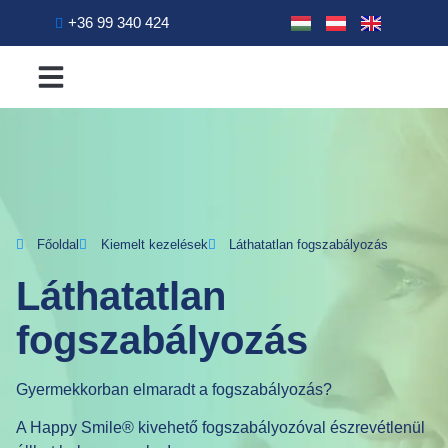
+36 99 340 424
A rendelőről
Kiemelt kezelések
Fogászati kezelések
Főoldal
Kiemelt kezelések
Láthatatlan fogszabályozás
Láthatatlan
fogszabályozás
Gyermekkorban elmaradt a fogszabályozás?
A Happy Smile® kivehető fogszabályozóval észrevétlenül