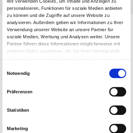
Wir verwenden Cookies, um Inhalte und Anzeigen zu
personalisieren, Funktionen für soziale Medien anbieten
zu können und die Zugriffe auf unsere Website zu
analysieren. Außerdem geben wir Informationen zu Ihrer
Verwendung unserer Website an unsere Partner für
Miért minket válasszon?
soziale Medien, Werbung und Analysen weiter. Unsere
Partner führen diese Informationen möglicherweise mit
weiteren Daten zusammen, die Sie ihnen bereitgestellt
haben oder die sie im Rahmen Ihrer Nutzung der Dienste
gesammelt haben.
Einwilligungsauswahl
Ingyenes konzultáció
Notwendig
Állapotfelmérés, akár azonnal.
Präferenzen
Barátságos árak
Szuper ár-érték arány, magas minőséggel.
Statistiken
Óvatos kezek
Fájdalommentes beavatkozások, stresszmentes
Marketing