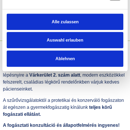
légkör.
Garancia vállalása
Alle zulassen
Ha becsületesen betartod az előírásainkat.
Auswahl erlauben
Ablehnen
Fogorvosi rendelőnk 2004-ben alakult családi
vállalkozásként
Sopron szívében
. A belvárostól pár
lépésnyire a
Várkerület 2. szám alatt
, modern eszközökkel
felszerelt, családias légkörű rendelőnkben várjuk kedves
pácienseinket.
A szűrővizsgálatoktól a protetikai és konzerváló fogászaton
át egészen a gyermekfogászatig kínálunk
teljes körű
fogászati ellátást.
A fogásztati konzultáció és állapotfelmérés ingyenes!