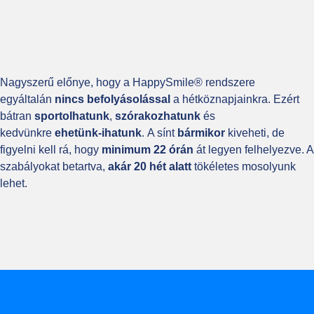
Nagyszerű előnye, hogy a HappySmile® rendszere
egyáltalán
nincs befolyásolással
a hétköznapjainkra. Ezért
bátran
sportolhatunk
,
szórakozhatunk
és
kedvünkre
ehetünk-ihatunk
. A sínt
bármikor
kiveheti, de
figyelni kell rá, hogy
minimum 22 órán
át legyen felhelyezve. A
szabályokat betartva,
akár 20
hét alatt
tökéletes mosolyunk
lehet.