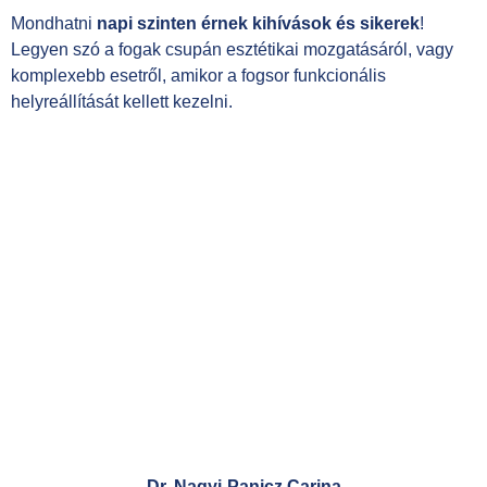
Mondhatni
napi szinten érnek kihívások és sikerek
!
Legyen szó a fogak csupán esztétikai mozgatásáról, vagy
komplexebb esetről, amikor a fogsor funkcionális
helyreállítását kellett kezelni.
Dr.
Nagyi-Panicz
Carina