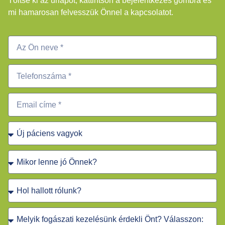
Töltse ki az űrlapot, kattintson a bejelentkezés gombra és
mi hamarosan felvesszük Önnel a kapcsolatot.