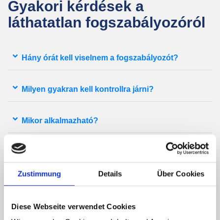
Gyakori kérdések a
láthatatlan fogszabályozóról
Hány órát kell viselnem a fogszabályozót?
Milyen gyakran kell kontrollra járni?
Mikor alkalmazható?
Nem fogok tőle furcsán beszélni?
Zustimmung
Details
Über Cookies
Nem színeződnek vagy törnek el a sínek?
Diese Webseite verwendet Cookies
Számíthatok fájdalomra a kezelés alatt?