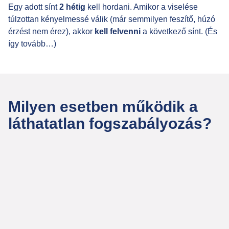
Egy adott sínt
2 hétig
kell hordani. Amikor a viselése
túlzottan kényelmessé válik (már semmilyen feszítő, húzó
érzést nem érez), akkor
kell felvenni
a következő sínt. (És
így tovább…)
Milyen esetben működik a
láthatatlan fogszabályozás?