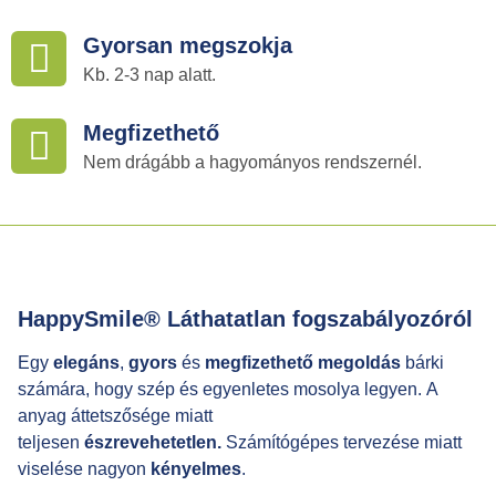
Gyorsan megszokja
Kb. 2-3 nap alatt.
Megfizethető
Nem drágább a hagyományos rendszernél.
HappySmile® Láthatatlan fogszabályozóról
Egy
elegáns
,
gyors
és
megfizethető megoldás
bárki
számára, hogy szép és egyenletes mosolya legyen. A
anyag áttetszősége miatt
teljesen
észrevehetetlen.
Számítógépes tervezése miatt
viselése nagyon
kényelmes
.