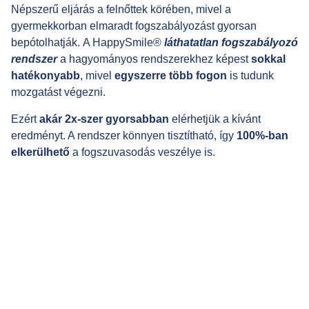
Népszerű eljárás a felnőttek körében, mivel a
gyermekkorban elmaradt fogszabályozást gyorsan
bepótolhatják. A HappySmile®
láthatatlan fogszabályozó
rendszer
a hagyományos rendszerekhez képest
sokkal
hatékonyabb
, mivel
egyszerre több fogon
is tudunk
mozgatást végezni.
Ezért
akár 2x-szer gyorsabban
elérhetjük a kívánt
eredményt. A rendszer könnyen tisztítható, így
100%-ban
elkerülhető
a fogszuvasodás veszélye is.