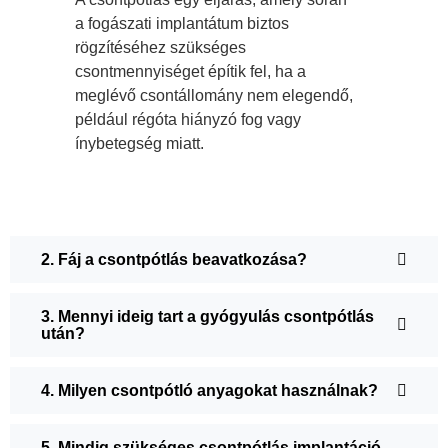
a fogászati implantátum biztos
rögzítéséhez szükséges
csontmennyiséget építik fel, ha a
meglévő csontállomány nem elegendő,
például régóta hiányzó fog vagy
ínybetegség miatt.
2. Fáj a csontpótlás beavatkozása?
3. Mennyi ideig tart a gyógyulás csontpótlás
után?
4. Milyen csontpótló anyagokat használnak?
5. Mindig szükséges csontpótlás implantáció