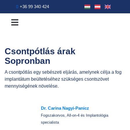
+36 99 340 424
A rendelőről
Kiemelt kezelések
Fogászati kezelések
Csontpótlás árak
Sopronban
A csontpótlás egy sebészeti eljárás, amelynek célja a fog
implantátum beültetéséhez szükséges csontszövet
mennyiségének növelése.
Dr. Carina Nagyi-Panicz
Fogszakorvos, All-on-4 és Implantológia
specialista