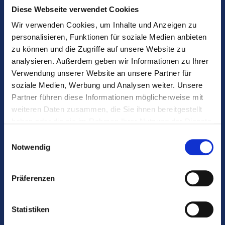
Diese Webseite verwendet Cookies
+36 99 340 424
Wir verwenden Cookies, um Inhalte und Anzeigen zu
personalisieren, Funktionen für soziale Medien anbieten
info@coradent.hu
zu können und die Zugriffe auf unsere Website zu
9400 Sopron, Várkerület 2., 1. emelet
analysieren. Außerdem geben wir Informationen zu Ihrer
Mit der EasyPark-App können sie auch für das
Verwendung unserer Website an unsere Partner für
Parken bezahlen.
soziale Medien, Werbung und Analysen weiter. Unsere
Facebook
Partner führen diese Informationen möglicherweise mit
Instagram
weiteren Daten zusammen, die Sie ihnen bereitgestellt
haben oder die sie im Rahmen Ihrer Nutzung der Dienste
Wichtige Links:
gesammelt haben.
Einwilligungsauswahl
Informationen zur Datenverwaltung
Notwendig
Änderung der Datenverwaltung
Cookie-Erklärung
Präferenzen
Online anmeldung
Garantie
Statistiken
COVID-19 informationen