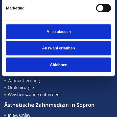
Diagnostik in Sopron
Marketing
Zahnröntgen
CBCT-Aufnahme
Alle zulassen
Implantologie in Sopron
All-on-4® Implantat
Auswahl erlauben
Zahnimplantat
Wachsedierung
Ablehnen
Kieferknochenaufbau (Sinus lifting)
Mundhygiene
Zahnentfernung
Oralchirurgie
Weisheitszahne entfernen
Ästhetische Zahnmedizin in Sopron
Inlay, Onlay