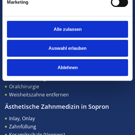
Marketing
Zahnröntgen
CBCT-Aufnahme
Implantologie in Sopron
Alle zulassen
All-on-4® Implantat
Zahnimplantat
Auswahl erlauben
Wachsedierung
Kieferknochenaufbau (Sinus lifting)
Ablehnen
Mundhygiene
Zahnentfernung
Oralchirurgie
Weisheitszahne entfernen
Ästhetische Zahnmedizin in Sopron
Inlay, Onlay
Zahnfüllung
Keramikschale (Veeners)