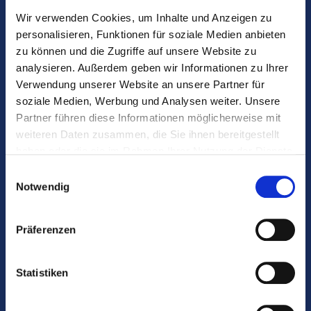
Wir verwenden Cookies, um Inhalte und Anzeigen zu
info@coradent.hu
personalisieren, Funktionen für soziale Medien anbieten
9400 Sopron, Várkerület 2., 1. emelet
zu können und die Zugriffe auf unsere Website zu
Mit der EasyPark-App können sie auch für das
analysieren. Außerdem geben wir Informationen zu Ihrer
Parken bezahlen.
Verwendung unserer Website an unsere Partner für
Facebook
soziale Medien, Werbung und Analysen weiter. Unsere
Instagram
Partner führen diese Informationen möglicherweise mit
weiteren Daten zusammen, die Sie ihnen bereitgestellt
Wichtige Links:
haben oder die sie im Rahmen Ihrer Nutzung der Dienste
Informationen zur Datenverwaltung
gesammelt haben.
Einwilligungsauswahl
Änderung der Datenverwaltung
Notwendig
Cookie-Erklärung
Online anmeldung
Präferenzen
Garantie
COVID-19 informationen
Statistiken
Diagnostik in Sopron