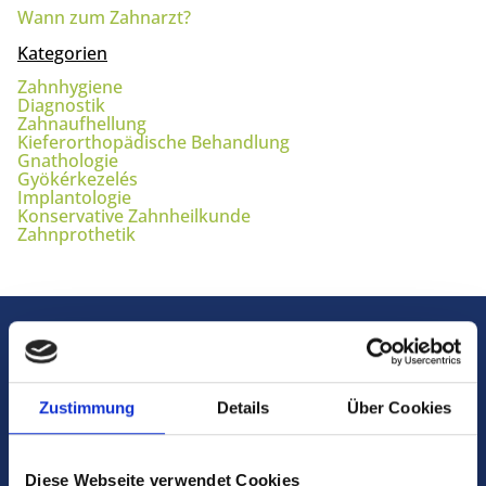
Wann zum Zahnarzt?
Kategorien
Zahnhygiene
Diagnostik
Zahnaufhellung
Kieferorthopädische Behandlung
Gnathologie
Gyökérkezelés
Implantologie
Konservative Zahnheilkunde
Zahnprothetik
Zustimmung
Details
Über Cookies
+36 99 340 424
Diese Webseite verwendet Cookies